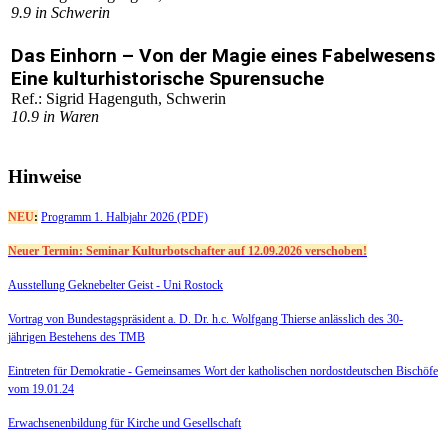
9.9
in Schwerin
Das Einhorn – Von der Magie eines Fabelwesens
Eine kulturhistorische Spurensuche
Ref.: Sigrid Hagenguth, Schwerin
10.9
in Waren
Hinweise
NEU
:
Programm 1. Halbjahr 2026 (PDF)
Neuer Termin: Seminar Kulturbotschafter auf 12.09.2026 verschoben!
Ausstellung Geknebelter Geist - Uni Rostock
Vortrag von Bundestagspräsident a. D. Dr. h.c. Wolfgang Thierse anlässlich des 30-
jährigen Bestehens des TMB
Eintreten für Demokratie -
Gemeinsames Wort der katholischen nordostdeutschen Bischöfe
vom 19.01.24
Erwachsenenbildung für Kirche und Gesellschaft