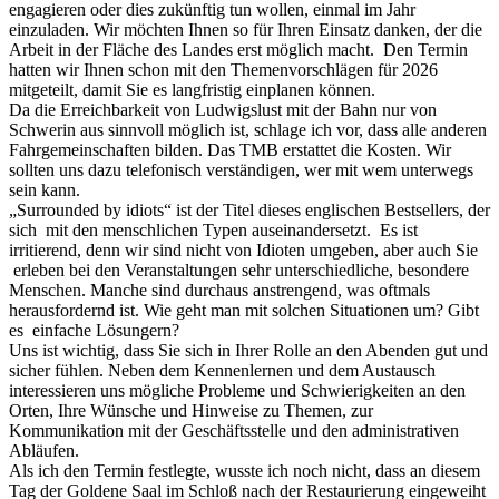
engagieren oder dies zukünftig tun wollen, einmal im Jahr
einzuladen. Wir möchten Ihnen so für Ihren Einsatz danken, der die
Arbeit in der Fläche des Landes erst möglich macht. Den Termin
hatten wir Ihnen schon mit den Themenvorschlägen für 2026
mitgeteilt, damit Sie es langfristig einplanen können.
Da die Erreichbarkeit von Ludwigslust mit der Bahn nur von
Schwerin aus sinnvoll möglich ist, schlage ich vor, dass alle anderen
Fahrgemeinschaften bilden. Das TMB erstattet die Kosten. Wir
sollten uns dazu telefonisch verständigen, wer mit wem unterwegs
sein kann.
„Surrounded by idiots“ ist der Titel dieses englischen Bestsellers, der
sich mit den menschlichen Typen auseinandersetzt. Es ist
irritierend, denn wir sind nicht von Idioten umgeben, aber auch Sie
erleben bei den Veranstaltungen sehr unterschiedliche, besondere
Menschen. Manche sind durchaus anstrengend, was oftmals
herausfordernd ist. Wie geht man mit solchen Situationen um? Gibt
es einfache Lösungern?
Uns ist wichtig, dass Sie sich in Ihrer Rolle an den Abenden gut und
sicher fühlen. Neben dem Kennenlernen und dem Austausch
interessieren uns mögliche Probleme und Schwierigkeiten an den
Orten, Ihre Wünsche und Hinweise zu Themen, zur
Kommunikation mit der Geschäftsstelle und den administrativen
Abläufen.
Als ich den Termin festlegte, wusste ich noch nicht, dass an diesem
Tag der Goldene Saal im Schloß nach der Restaurierung eingeweiht