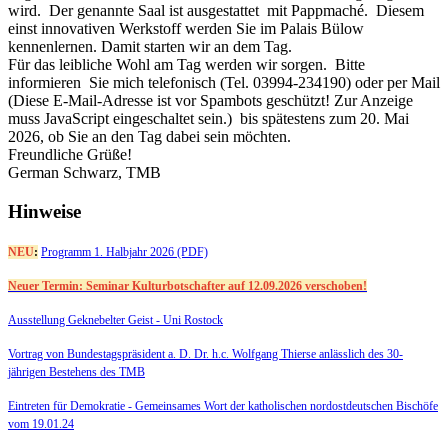
wird. Der genannte Saal ist ausgestattet mit Pappmaché. Diesem
einst innovativen Werkstoff werden Sie im Palais Bülow
kennenlernen. Damit starten wir an dem Tag.
Für das leibliche Wohl am Tag werden wir sorgen. Bitte
informieren Sie mich telefonisch (Tel. 03994-234190) oder per Mail
(
Diese E-Mail-Adresse ist vor Spambots geschützt! Zur Anzeige
muss JavaScript eingeschaltet sein.
) bis spätestens zum 20. Mai
2026, ob Sie an den Tag dabei sein möchten.
Freundliche Grüße!
German Schwarz, TMB
Hinweise
NEU
:
Programm 1. Halbjahr 2026 (PDF)
Neuer Termin: Seminar Kulturbotschafter auf 12.09.2026 verschoben!
Ausstellung Geknebelter Geist - Uni Rostock
Vortrag von Bundestagspräsident a. D. Dr. h.c. Wolfgang Thierse anlässlich des 30-
jährigen Bestehens des TMB
Eintreten für Demokratie -
Gemeinsames Wort der katholischen nordostdeutschen Bischöfe
vom 19.01.24