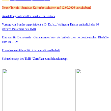
Neuer Termin: Seminar Kulturbotschafter auf 12.09.2026 verschoben!
Ausstellung Geknebelter Geist - Uni Rostock
Vortrag von Bundestagspräsident a. D. Dr. h.c. Wolfgang Thierse anlässlich des 30-
jährigen Bestehens des TMB
Eintreten für Demokratie -
Gemeinsames Wort der katholischen nordostdeutschen Bischöfe
vom 19.01.24
Erwachsenenbildung für Kirche und Gesellschaft
Schutzkonzept des TMB /
Zertifikat zum Schutzkonzept